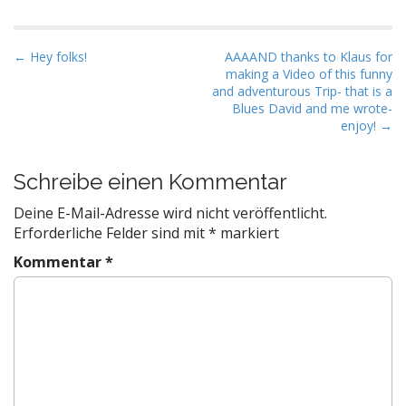
P
← Hey folks!
AAAAND thanks to Klaus for
making a Video of this funny
o
and adventurous Trip- that is a
s
Blues David and me wrote-
t
enjoy! →
n
a
Schreibe einen Kommentar
v
Deine E-Mail-Adresse wird nicht veröffentlicht.
i
Erforderliche Felder sind mit
*
markiert
g
Kommentar
*
a
t
i
o
n