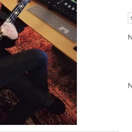
S
n
N
N