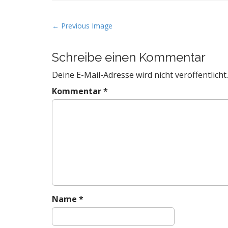
P
← Previous Image
o
s
Schreibe einen Kommentar
t
Deine E-Mail-Adresse wird nicht veröffentlicht.
n
a
Kommentar
*
v
i
g
a
t
i
o
n
Name
*