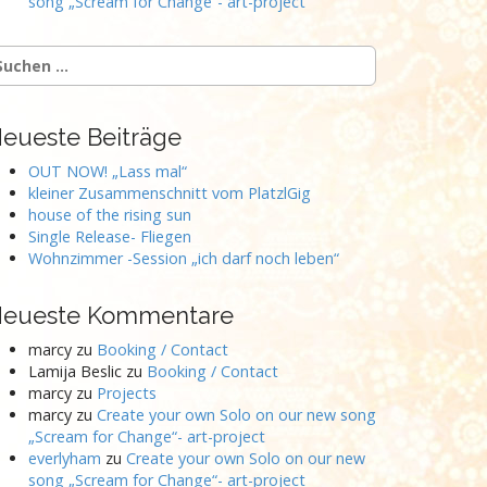
song „Scream for Change“- art-project
uchen
ach:
eueste Beiträge
OUT NOW! „Lass mal“
kleiner Zusammenschnitt vom PlatzlGig
house of the rising sun
Single Release- Fliegen
Wohnzimmer -Session „ich darf noch leben“
eueste Kommentare
marcy
zu
Booking / Contact
Lamija Beslic
zu
Booking / Contact
marcy
zu
Projects
marcy
zu
Create your own Solo on our new song
„Scream for Change“- art-project
everlyham
zu
Create your own Solo on our new
song „Scream for Change“- art-project