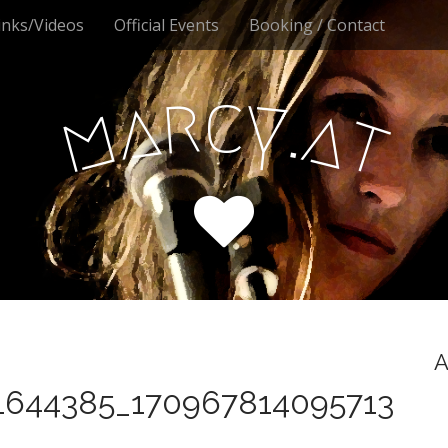
inks/Videos
Official Events
Booking / Contact
r
y
c
a
.
a
m
t
A
1644385_170967814095713