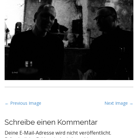
P
← Previous Image
Next Image →
o
s
Schreibe einen Kommentar
t
Deine E-Mail-Adresse wird nicht veröffentlicht.
n