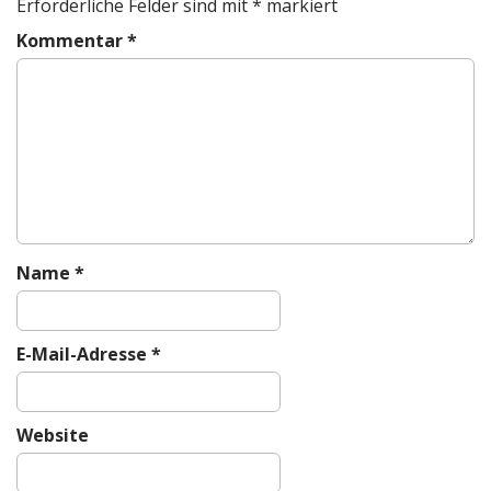
Erforderliche Felder sind mit
*
markiert
a
Kommentar
*
v
i
g
a
t
i
o
n
Name
*
E-Mail-Adresse
*
Website