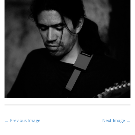
P
← Previous Image
Next Image →
o