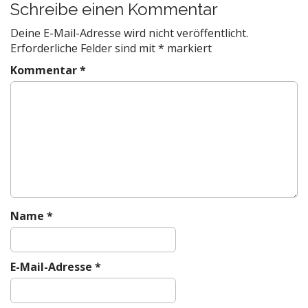
s
Schreibe einen Kommentar
t
Deine E-Mail-Adresse wird nicht veröffentlicht.
n
Erforderliche Felder sind mit
*
markiert
a
Kommentar
*
v
i
g
a
t
i
o
n
Name
*
E-Mail-Adresse
*