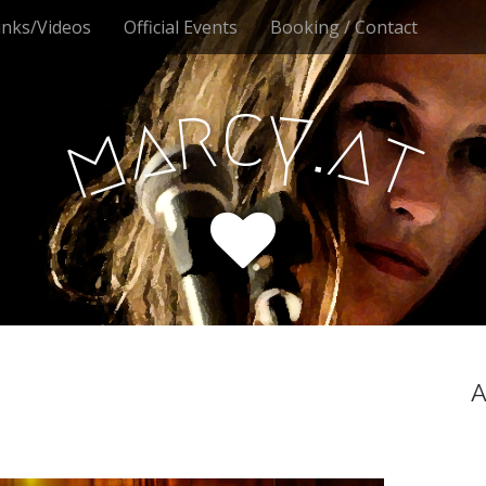
inks/Videos
Official Events
Booking / Contact
c
y
r
.
a
a
m
t
A