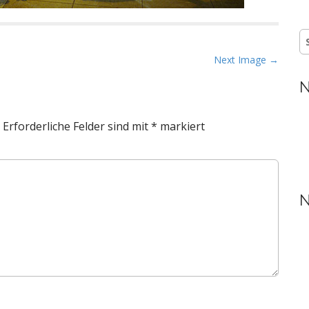
S
n
Next Image →
N
Erforderliche Felder sind mit
*
markiert
N