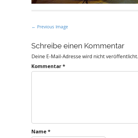
P
← Previous Image
o
s
Schreibe einen Kommentar
t
Deine E-Mail-Adresse wird nicht veröffentlicht.
n
a
Kommentar
*
v
i
g
a
t
i
o
n
Name
*