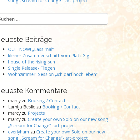
song „Scream for Change“- art-project
uchen
ach:
eueste Beiträge
OUT NOW! „Lass mal“
kleiner Zusammenschnitt vom PlatzlGig
house of the rising sun
Single Release- Fliegen
Wohnzimmer -Session „ich darf noch leben“
eueste Kommentare
marcy
zu
Booking / Contact
Lamija Beslic
zu
Booking / Contact
marcy
zu
Projects
marcy
zu
Create your own Solo on our new song
„Scream for Change“- art-project
everlyham
zu
Create your own Solo on our new
song „Scream for Change“- art-project