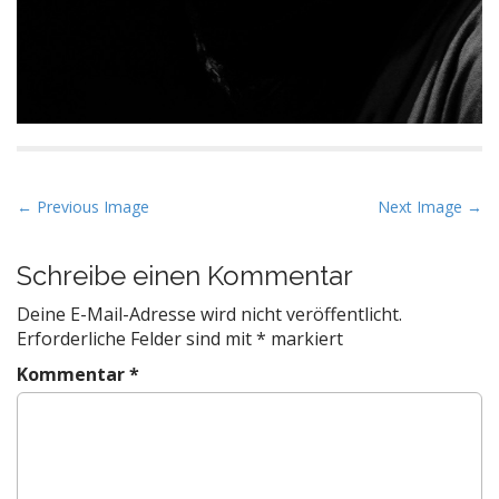
P
← Previous Image
Next Image →
o
s
Schreibe einen Kommentar
t
Deine E-Mail-Adresse wird nicht veröffentlicht.
n
Erforderliche Felder sind mit
*
markiert
a
Kommentar
*
v
i
g
a
t