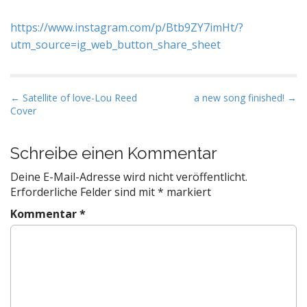
https://www.instagram.com/p/Btb9ZY7imHt/?
utm_source=ig_web_button_share_sheet
P
← Satellite of love-Lou Reed
a new song finished! →
Cover
o
s
t
Schreibe einen Kommentar
n
Deine E-Mail-Adresse wird nicht veröffentlicht.
a
Erforderliche Felder sind mit
*
markiert
v
Kommentar
*
i
g
a
t
i