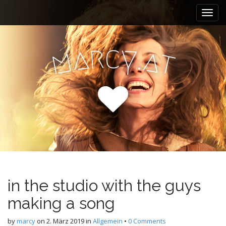
M
S
k
a
i
i
p
n
r
y
c
a
.
a
t
m
t
m
o
e
c
n
o
n
u
t
e
n
t
in the studio with the guys
making a song
by
marcy
on
2. März 2019
in
Allgemein
•
0 Comments