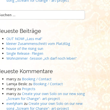
song „Scream for Change“- art-project
uchen
ach:
eueste Beiträge
OUT NOW! „Lass mal“
kleiner Zusammenschnitt vom PlatzlGig
house of the rising sun
Single Release- Fliegen
Wohnzimmer -Session „ich darf noch leben“
eueste Kommentare
marcy
zu
Booking / Contact
Lamija Beslic
zu
Booking / Contact
marcy
zu
Projects
marcy
zu
Create your own Solo on our new song
„Scream for Change“- art-project
everlyham
zu
Create your own Solo on our new
song „Scream for Change“- art-project