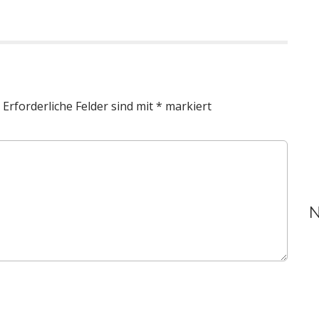
um
die
Lautstärke
zu
regeln.
Erforderliche Felder sind mit
*
markiert
N