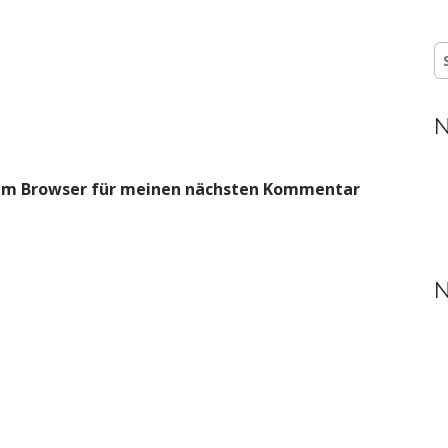
S
n
N
sem Browser für meinen nächsten Kommentar
N